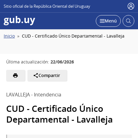
Sitio oficial de la República Oriental del Uruguay
Usu
gub.uy
Abrir
Desplegar
Menú
busc
Ruta
Inicio
CUD - Certificado Único Departamental - Lavalleja
de
navegación
22/06/2026
Última actualización:
Compartir
LAVALLEJA - Intendencia
CUD - Certificado Único
Departamental - Lavalleja