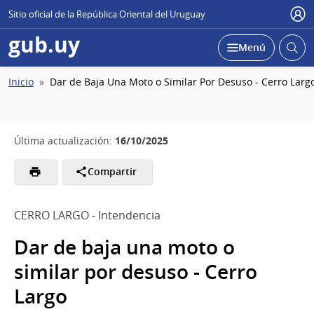
Sitio oficial de la República Oriental del Uruguay
Usu
gub.uy
Abrir
Desplegar
Menú
busc
Ruta
Inicio
Dar de Baja Una Moto o Similar Por Desuso - Cerro Larg
de
navegación
16/10/2025
Última actualización:
Compartir
CERRO LARGO - Intendencia
Dar de baja una moto o
similar por desuso - Cerro
Largo