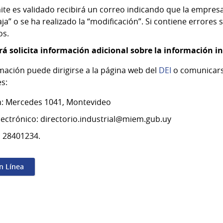
mite es validado recibirá un correo indicando que la empres
baja” o se ha realizado la “modificación”. Si contiene errores s
os.
á solicita información adicional sobre la información 
ación puede dirigirse a la página web del
DEI
o comunicarse
es:
n: Mercedes 1041, Montevideo
lectrónico: directorio.industrial@miem.gub.uy
: 28401234.
en Línea