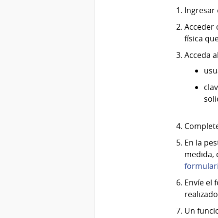
Ingresar 
Acceder c
física qu
Acceda al
usu
cla
sol
Complete
En la pe
medida, c
formular
Envíe el 
realizado
Un funcio