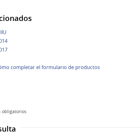
acionados
IIU
014
017
ómo completar el formulario de productos
 obligatorios
sulta