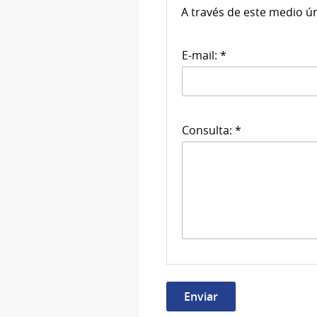
A través de este medio ú
E-mail: *
Consulta: *