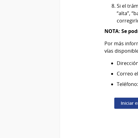
Si el trá
“alta”, “
corregirl
NOTA: Se podr
Por más inform
vías disponibl
Direcció
Correo e
Teléfono
Iniciar 