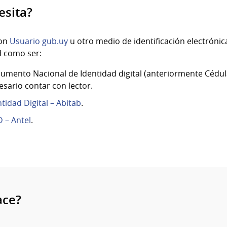
esita?
con
Usuario gub.uy
u otro medio de identificación electróni
d como ser:
umento Nacional de Identidad digital (anteriormente Cédula
esario contar con lector.
ntidad Digital – Abitab
.
D – Antel
.
ace?