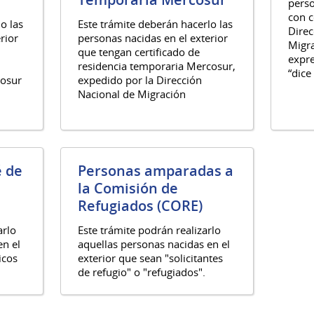
perso
con c
o las
Este trámite deberán hacerlo las
Direc
rior
personas nacidas en el exterior
Migra
que tengan certificado de
expre
residencia temporaria Mercosur,
“dice
cosur
expedido por la Dirección
Nacional de Migración
é de
Personas amparadas a
la Comisión de
Refugiados (CORE)
arlo
Este trámite podrán realizarlo
en el
aquellas personas nacidas en el
icos
exterior que sean "solicitantes
de refugio" o "refugiados".