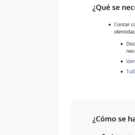
¿Qué se nec
Contar 
identida
Doc
nec
Ide
TuI
¿Cómo se h