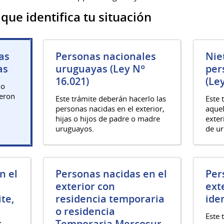
 que identifica tu situación
as
Personas nacionales
Nie
as
uruguayas (Ley Nº
per
16.021)
(Le
lo
ieron
Este trámite deberán hacerlo las
Este 
personas nacidas en el exterior,
aquel
hijas o hijos de padre o madre
exter
uruguayos.
de ur
n el
Personas nacidas en el
Per
exterior con
ext
te,
residencia temporaria
ide
o residencia
Este 
r
Temporaria Mercosur