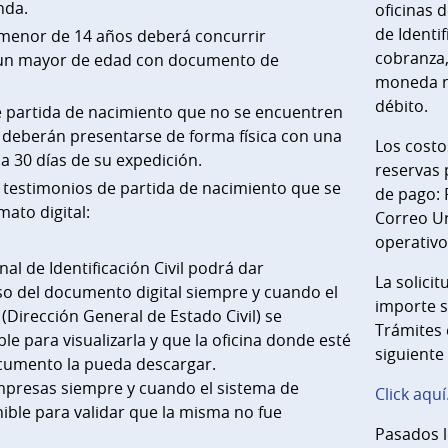
nda.
oficinas 
de Identif
es menor de 14 años deberá concurrir
cobranza,
n mayor de edad con documento de
moneda na
débito.
e partida de nacimiento que no se encuentren
, deberán presentarse de forma física con una
Los costo
a 30 días de su expedición.
reservas 
s testimonios de partida de nacimiento que se
de pago: 
ato digital:
Correo Ur
operativo
al de Identificación Civil podrá dar
La solici
so del documento digital siempre y cuando el
importe s
Dirección General de Estado Civil) se
Trámites 
le para visualizarla y que la oficina donde esté
siguiente
cumento la pueda descargar.
mpresas siempre y cuando el sistema de
Click aquí
ble para validar que la misma no fue
Pasados l