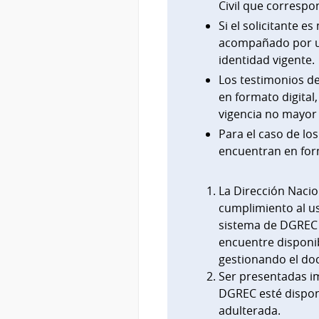
Civil que correspo
Si el solicitante 
acompañado por u
identidad vigente.
Los testimonios d
en formato digital
vigencia no mayor 
Para el caso de lo
encuentran en form
La Dirección Nacion
cumplimiento al u
sistema de DGREC (
encuentre disponib
gestionando el do
Ser presentadas i
DGREC esté disponi
adulterada.