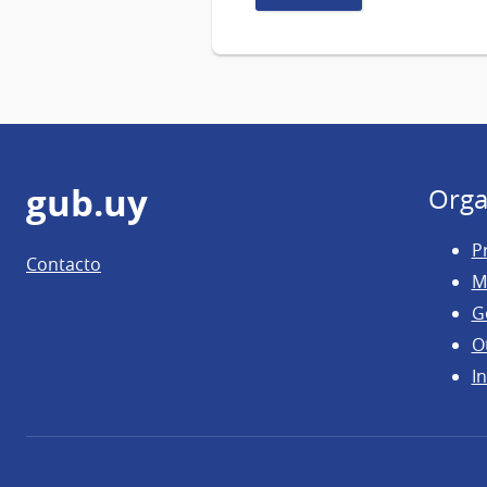
Pie
gub.uy
Orga
de
P
Contacto
página
M
G
O
In