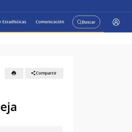
 Estadísticas
Comunicación
Buscar
Abrir
Acceso
buscador
Gub.u
y
Compartir
leja