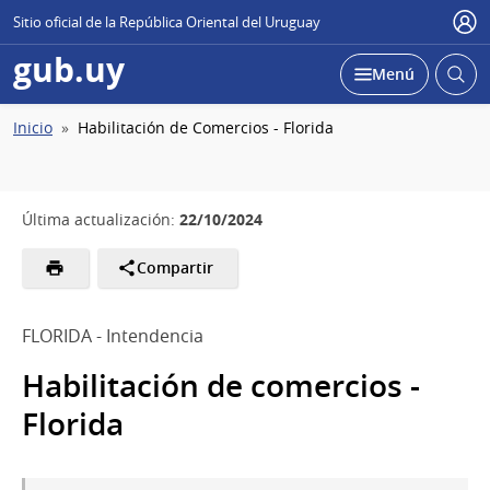
Sitio oficial de la República Oriental del Uruguay
Usu
gub.uy
Abrir
Desplegar
Menú
busc
Ruta
Inicio
Habilitación de Comercios - Florida
de
navegación
22/10/2024
Última actualización:
Compartir
FLORIDA - Intendencia
Habilitación de comercios -
Florida