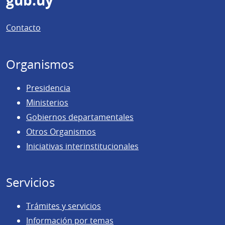
Pie
gub.uy
de
Contacto
página
Organismos
Presidencia
Ministerios
Gobiernos departamentales
Otros Organismos
Iniciativas interinstitucionales
Servicios
Trámites y servicios
Información por temas