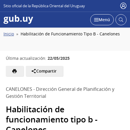
Sitio oficial de la República Oriental del Uruguay
Usu
gub.uy
Abrir
Desplegar
Menú
busc
Ruta
Inicio
Habilitación de Funcionamiento Tipo B - Canelones
de
navegación
22/05/2025
Última actualización:
Compartir
CANELONES - Dirección General de Planificación y
Gestión Territorial
Habilitación de
funcionamiento tipo b -
Canelones