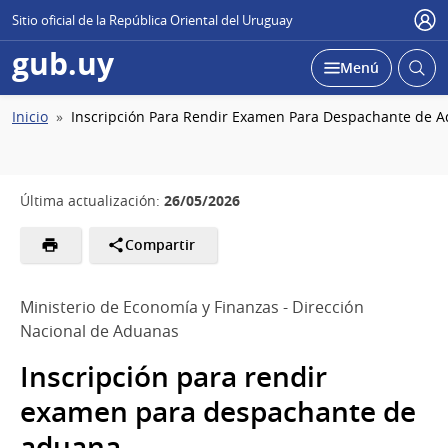
Sitio oficial de la República Oriental del Uruguay
Usu
gub.uy
Abrir
Desplegar
Menú
busc
Ruta
Inicio
Inscripción Para Rendir Examen Para Despachante de 
de
navegación
26/05/2026
Última actualización:
Compartir
Ministerio de Economía y Finanzas - Dirección
Nacional de Aduanas
Inscripción para rendir
examen para despachante de
aduana