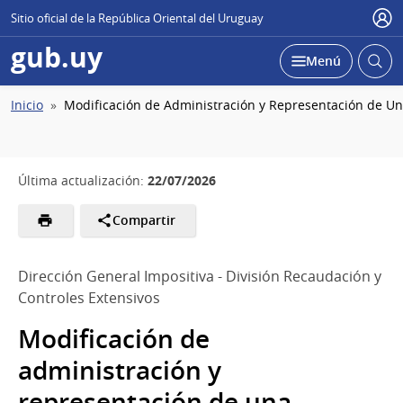
Sitio oficial de la República Oriental del Uruguay
Usu
gub.uy
Abrir
Desplegar
Menú
busc
Ruta
Inicio
Modificación de Administración y Representación de Un
de
navegación
22/07/2026
Última actualización:
Compartir
Dirección General Impositiva - División Recaudación y
Controles Extensivos
Modificación de
administración y
representación de una