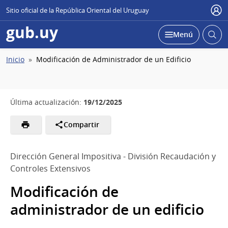
Sitio oficial de la República Oriental del Uruguay
Usu
gub.uy
Abrir
Desplegar
Menú
busc
Ruta
Inicio
Modificación de Administrador de un Edificio
de
navegación
19/12/2025
Última actualización:
Compartir
Dirección General Impositiva - División Recaudación y
Controles Extensivos
Modificación de
administrador de un edificio