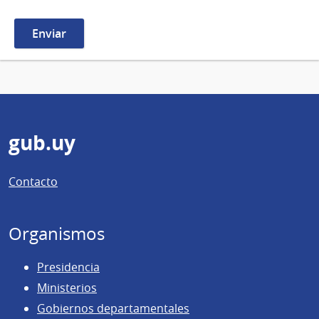
Pie
gub.uy
de
Contacto
página
Organismos
Presidencia
Ministerios
Gobiernos departamentales