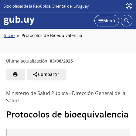
Sitio oficial de la República Oriental del Uruguay
Usu
gub.uy
Abrir
Desplegar
Menú
busc
Ruta
Inicio
Protocolos de Bioequivalencia
de
navegación
03/06/2025
Última actualización:
Compartir
Ministerio de Salud Pública - Dirección General de la
Salud
Protocolos de bioequivalencia