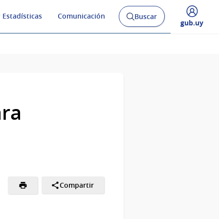
 Estadísticas
Comunicación
Buscar
Abrir
Desplegar
gub.uy
buscador
menú
y
de
ara
l
Compartir