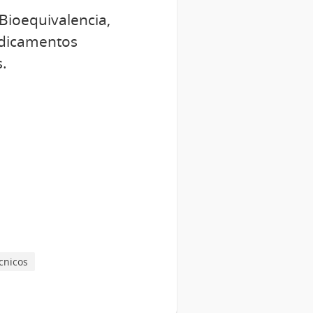
/Bioequivalencia,
Medicamentos
.
cnicos