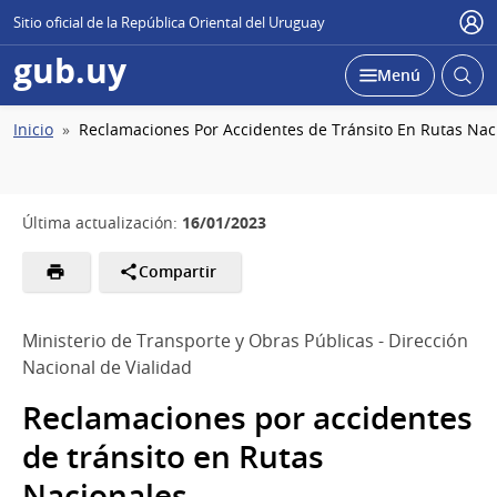
Sitio oficial de la República Oriental del Uruguay
Usu
gub.uy
Abrir
Desplegar
Menú
busc
Ruta
Inicio
Reclamaciones Por Accidentes de Tránsito En Rutas Nac
de
navegación
16/01/2023
Última actualización:
Compartir
Ministerio de Transporte y Obras Públicas - Dirección
Nacional de Vialidad
Reclamaciones por accidentes
de tránsito en Rutas
Nacionales