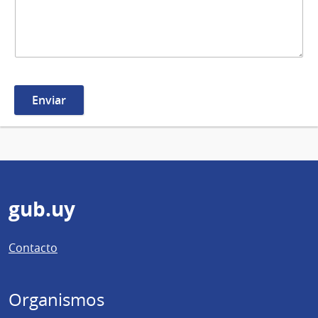
Pie
gub.uy
de
Contacto
página
Organismos