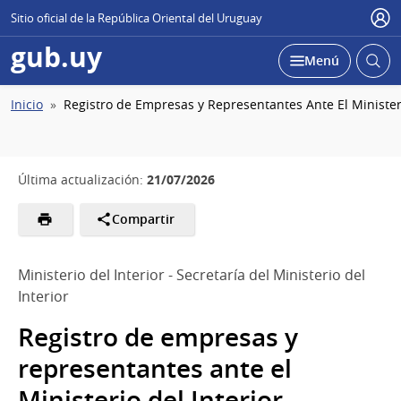
Sitio oficial de la República Oriental del Uruguay
Usu
gub.uy
Abrir
Desplegar
Menú
busc
Ruta
Inicio
Registro de Empresas y Representantes Ante El Ministeri
de
navegación
21/07/2026
Última actualización:
Compartir
Ministerio del Interior - Secretaría del Ministerio del
Interior
Registro de empresas y
representantes ante el
Ministerio del Interior