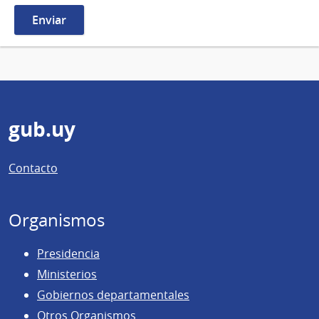
Pie
gub.uy
de
Contacto
página
Organismos
Presidencia
Ministerios
Gobiernos departamentales
Otros Organismos