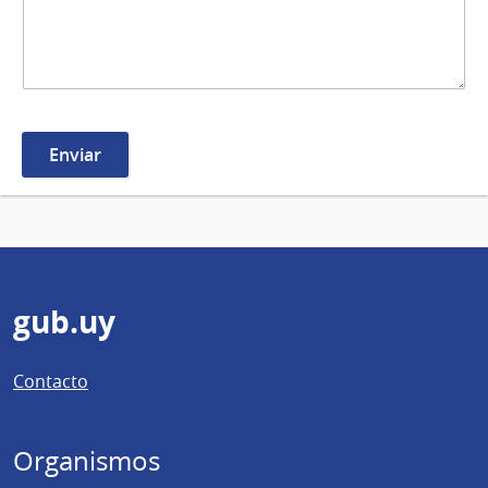
Pie
gub.uy
de
Contacto
página
Organismos