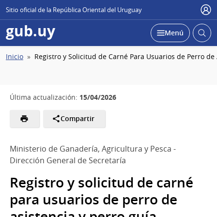
Sitio oficial de la República Oriental del Uruguay
Usu
gub.uy
Abrir
Desplegar
Menú
busc
Ruta
Inicio
Registro y Solicitud de Carné Para Usuarios de Perro de 
de
navegación
15/04/2026
Última actualización:
Compartir
Ministerio de Ganadería, Agricultura y Pesca -
Dirección General de Secretaría
Registro y solicitud de carné
para usuarios de perro de
asistencia y perro guía