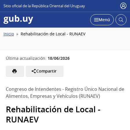
Sitio oficial de la República Oriental del Uruguay
Usu
gub.uy
Abrir
Desplegar
Menú
busc
Ruta
Inicio
Rehabilitación de Local - RUNAEV
de
navegación
18/06/2026
Última actualización:
Compartir
Congreso de Intendentes - Registro Único Nacional de
Alimentos, Empresas y Vehículos (RUNAEV)
Rehabilitación de Local -
RUNAEV