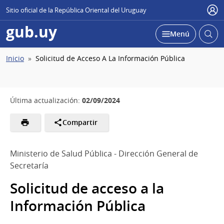
Sitio oficial de la República Oriental del Uruguay
Usu
gub.uy
Abrir
Desplegar
Menú
busc
Ruta
Inicio
Solicitud de Acceso A La Información Pública
de
navegación
02/09/2024
Última actualización:
Compartir
Ministerio de Salud Pública - Dirección General de
Secretaría
Solicitud de acceso a la
Información Pública