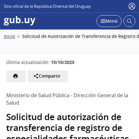
Sitio oficial de la República Oriental del Uruguay
Usu
gub.uy
Abrir
Desplegar
Menú
busc
Ruta
Inicio
Solicitud de Autorización de Transferencia de Registro
de
navegación
15/10/2025
Última actualización:
Compartir
Ministerio de Salud Pública - Dirección General de la
Salud
Solicitud de autorización de
transferencia de registro de
especialidades farmacéuticas