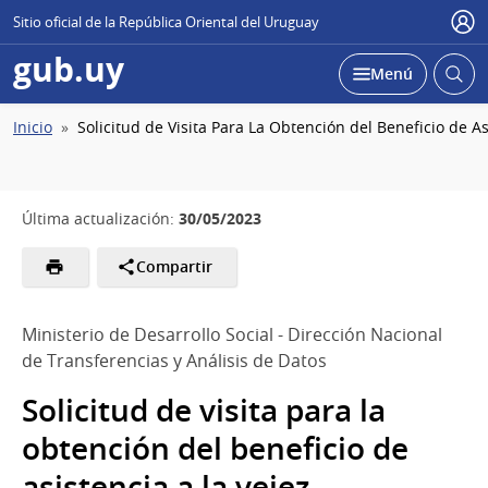
Sitio oficial de la República Oriental del Uruguay
Usu
gub.uy
Abrir
Desplegar
Menú
busc
Ruta
Inicio
Solicitud de Visita Para La Obtención del Beneficio de As
de
navegación
30/05/2023
Última actualización:
Compartir
Ministerio de Desarrollo Social - Dirección Nacional
de Transferencias y Análisis de Datos
Solicitud de visita para la
obtención del beneficio de
asistencia a la vejez