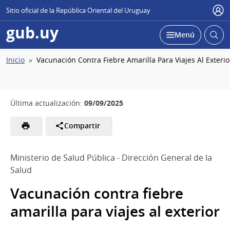
Sitio oficial de la República Oriental del Uruguay
Usu
gub.uy
Abrir
Desplegar
Menú
busc
Ruta
Inicio
Vacunación Contra Fiebre Amarilla Para Viajes Al Exterio
de
navegación
09/09/2025
Última actualización:
Compartir
Ministerio de Salud Pública - Dirección General de la
Salud
Vacunación contra fiebre
amarilla para viajes al exterior