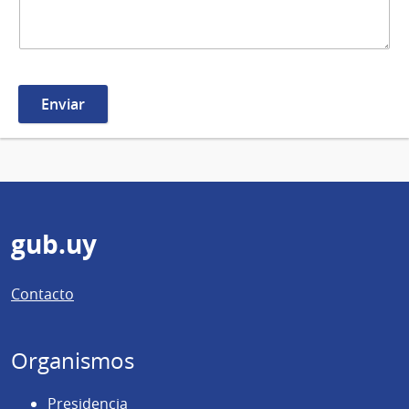
Pie
gub.uy
de
Contacto
página
Organismos
Presidencia