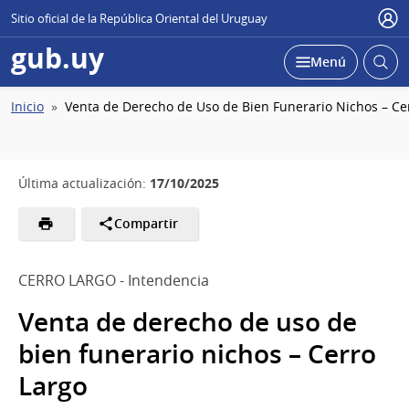
Sitio oficial de la República Oriental del Uruguay
Usu
gub.uy
Abrir
Desplegar
Menú
busc
Ruta
Inicio
Venta de Derecho de Uso de Bien Funerario Nichos – Ce
de
navegación
17/10/2025
Última actualización:
Compartir
CERRO LARGO - Intendencia
Venta de derecho de uso de
bien funerario nichos – Cerro
Largo