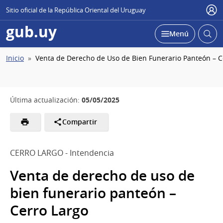
Sitio oficial de la República Oriental del Uruguay
Usu
gub.uy
Abrir
Desplegar
Menú
busc
Ruta
Inicio
Venta de Derecho de Uso de Bien Funerario Panteón – C
de
navegación
05/05/2025
Última actualización:
Compartir
CERRO LARGO - Intendencia
Venta de derecho de uso de
bien funerario panteón –
Cerro Largo