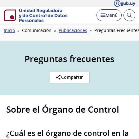
gub.uy
Unidad Reguladora
Abrir
Desplegar
Menú
y de Control de Datos
busc
Personales
Ruta
Inicio
Comunicación
Publicaciones
Preguntas Frecuente
de
navegación
Preguntas frecuentes
Compartir
Sobre el Órgano de Control
¿Cuál es el órgano de control en la