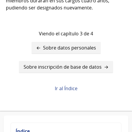
miembros durarán en sus cargos cuatro años,
pudiendo ser designados nuevamente.
Viendo el capítulo 3 de 4
Enlaces
Sobre datos personales
transversales
de
Sobre inscripción de base de datos
Book
para
Ir al Índice
Sobre
el
Órgano
de
Índice