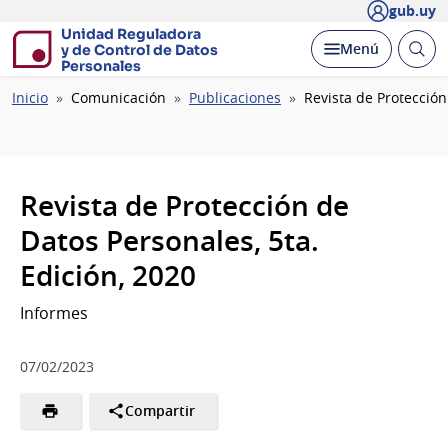
gub.uy
Unidad Reguladora
Abrir
Desplegar
Menú
y de Control de Datos
busc
Personales
Ruta
Inicio
Comunicación
Publicaciones
Revista de Protección
de
navegación
Revista de Protección de
Datos Personales, 5ta.
Edición, 2020
Informes
07/02/2023
Compartir