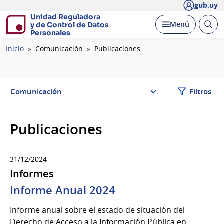
gub.uy
Unidad Reguladora
Abrir
Desplegar
Menú
y de Control de Datos
busc
Personales
Ruta
Inicio
Comunicación
Publicaciones
de
navegación
Comunicación
Filtros
Publicaciones
31/12/2024
Informes
Informe Anual 2024
Informe anual sobre el estado de situación del
Derecho de Acceso a la Información Pública en