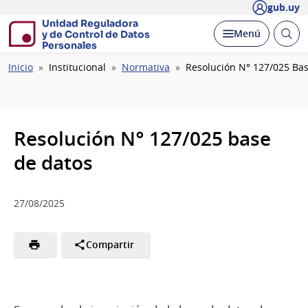
gub.uy
Unidad Reguladora
Abrir
Desplegar
Menú
y de Control de Datos
busc
Personales
Ruta
Inicio
Institucional
Normativa
Resolución N° 127/025 Ba
de
navegación
Resolución N° 127/025 base
de datos
27/08/2025
Compartir