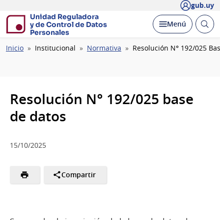
gub.uy
Unidad Reguladora
Abrir
Desplegar
Menú
y de Control de Datos
busc
Personales
Ruta
Inicio
Institucional
Normativa
Resolución N° 192/025 Ba
de
navegación
Resolución N° 192/025 base
de datos
15/10/2025
Compartir