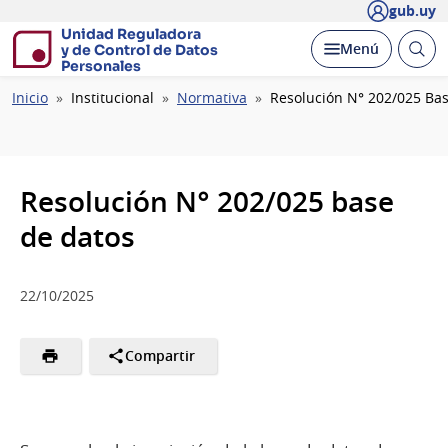
gub.uy
Unidad Reguladora
Abrir
Desplegar
Menú
y de Control de Datos
busc
Personales
Ruta
Inicio
Institucional
Normativa
Resolución N° 202/025 Ba
de
navegación
Resolución N° 202/025 base
de datos
22/10/2025
Compartir