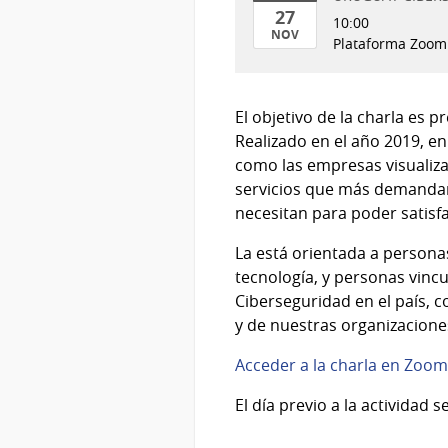
27
10:00
NOV
Plataforma Zoom
27
de
Nov
El objetivo de la charla es 
del
Realizado en el año 2019, 
2020
como las empresas visualizan
servicios que más demandan, 
necesitan para poder satisf
La está orientada a persona
tecnología, y personas vincu
Ciberseguridad en el país, c
y de nuestras organizaciones
Acceder a la charla en Zoom
El día previo a la actividad 