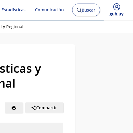
 Estadísticas
Comunicación
Buscar
Abrir
Desplegar
gub.uy
buscador
menú
y
de
l y Regional
sticas y
nal
Compartir