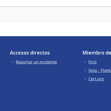
Accesos directos
Miembro d
Reportar un incidente
First
Stop - Think
Cert.org