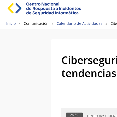
Centro Nacional
de Respuesta a Incidentes
de Seguridad Informática
Ruta
Inicio
Comunicación
Calendario de Actividades
Cib
de
navegación
Cibersegur
tendencias 
2020
URUGUAY CIBER