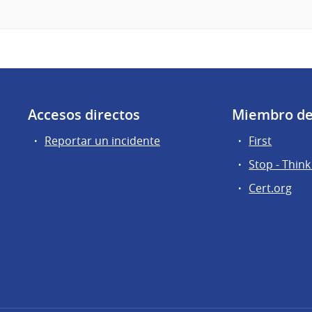
Accesos directos
Miembro d
Reportar un incidente
First
Stop - Think
Cert.org