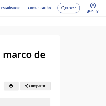
 Estadísticas
Comunicación
Buscar
Abrir
Desplegar
gub.uy
buscador
menú
y
de
l marco de
Compartir