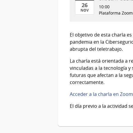
26
10:00
NOV
Plataforma Zoom
26
de
Nov
El objetivo de esta charla e
del
pandemia en la Ciberseguri
2020
abrupta del teletrabajo.
La charla está orientada a 
vinculadas a la tecnología y 
futuras que afectan a la seg
correctamente.
Acceder a la charla en Zoom
El día previo a la actividad 