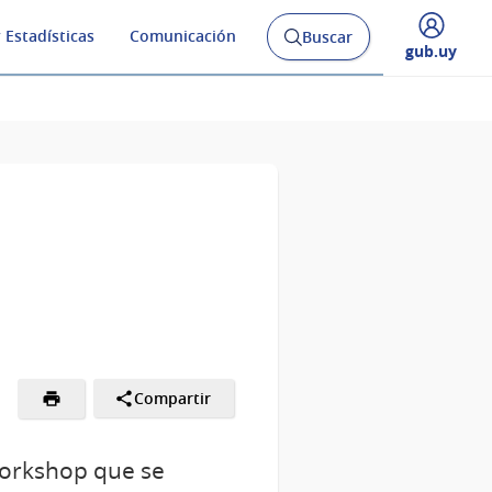
 Estadísticas
Comunicación
Buscar
Abrir
Desplegar
gub.uy
buscador
menú
y
de
Compartir
workshop que se