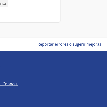
ensa
Reportar errores o sugerir mejoras
e
 - Connect