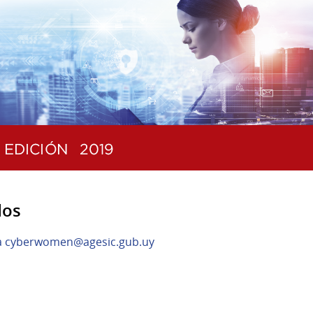
dos
o a cyberwomen@agesic.gub.uy