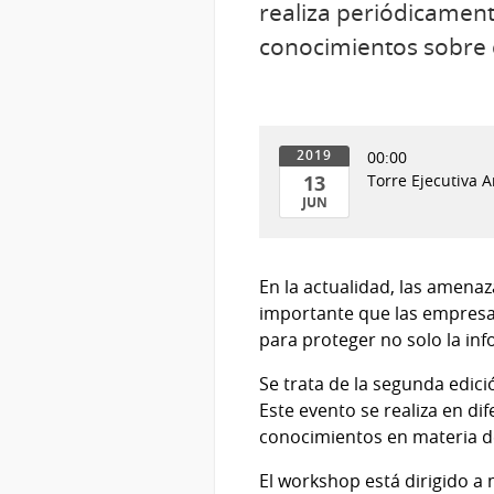
realiza periódicament
conocimientos sobre 
00:00
2019
13
Torre Ejecutiva A
JUN
13
de
Jun
En la actualidad, las amenaz
del
importante que las empresas,
2019
para proteger no solo la inf
Se trata de la segunda edic
Este evento se realiza en di
conocimientos en materia d
El workshop está dirigido 