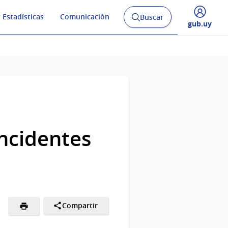
 Estadísticas
Comunicación
Buscar
Abrir
Desplegar
gub.uy
buscador
menú
y
de
ncidentes
Compartir