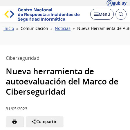
gub.uy
Centro Nacional
Abrir
Desplegar
Menú
de Respuesta a Incidentes
de
busc
Seguridad Informática
Ruta
Inicio
Comunicación
Noticias
Nueva Herramienta de Aut
de
navegación
Ciberseguridad
Nueva herramienta de
autoevaluación del Marco de
Ciberseguridad
31/05/2023
Compartir