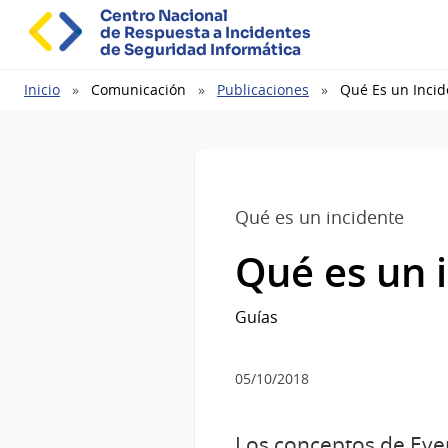
Centro Nacional
de Respuesta a Incidentes
de Seguridad Informática
Ruta
Inicio
Comunicación
Publicaciones
Qué Es un Incid
de
navegación
Qué es un incidente
Qué es un 
Guías
05/10/2018
Los conceptos de Eve