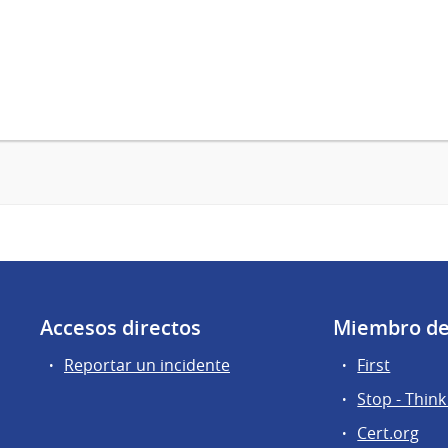
Accesos directos
Miembro d
Reportar un incidente
First
Stop - Think
Cert.org