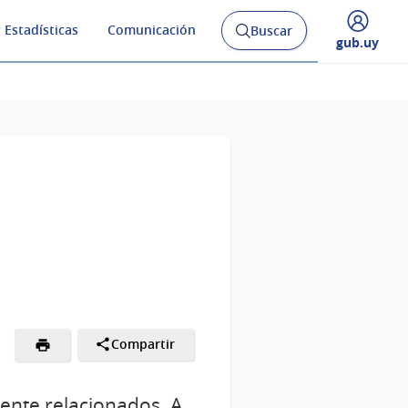
 Estadísticas
Comunicación
Buscar
Abrir
Desplegar
gub.uy
buscador
menú
y
de
Compartir
ente relacionados. A