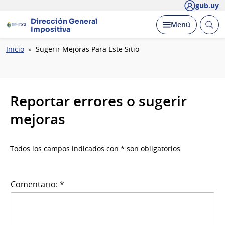
gub.uy
Dirección General
Abrir
Desplegar
Menú
Impositiva
busc
Ruta
Inicio
Sugerir Mejoras Para Este Sitio
de
navegación
Reportar errores o sugerir
mejoras
Todos los campos indicados con * son obligatorios
Comentario: *