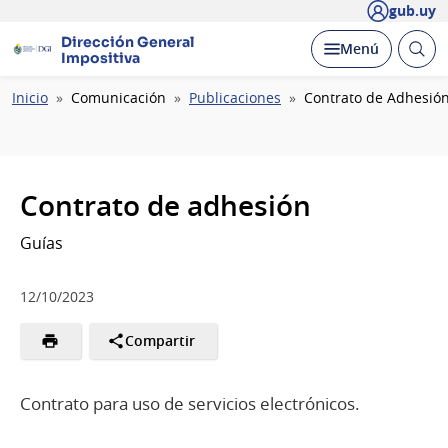
gub.uy
Dirección General
Abrir
Desplegar
Menú
Impositiva
busc
Ruta
Inicio
Comunicación
Publicaciones
Contrato de Adhesió
de
navegación
Contrato de adhesión
Guías
12/10/2023
Compartir
Contrato para uso de servicios electrónicos.