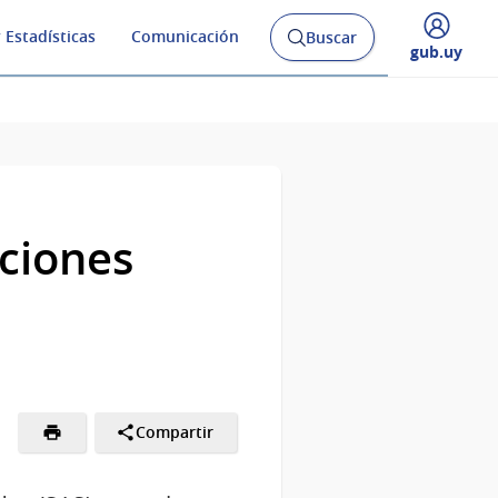
 Estadísticas
Comunicación
Buscar
Abrir
Desplegar
gub.uy
buscador
menú
y
de
cciones
Compartir