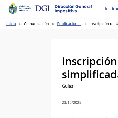
Dirección General
Institu
Impositiva
Ruta
Inicio
Comunicación
Publicaciones
Inscripción de 
de
navegación
Inscripció
simplifica
Guías
23/12/2025