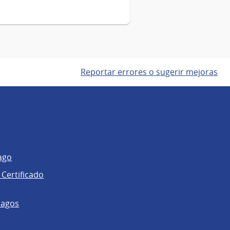
Reportar errores o sugerir mejoras
ago
 Certificado
pagos