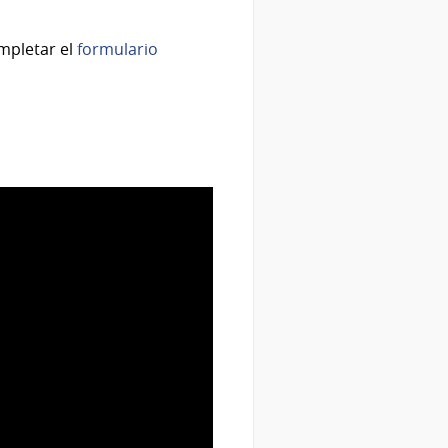
mpletar el
formulario