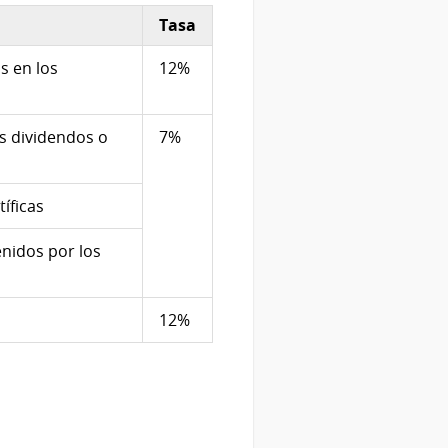
Tasa
s en los
12%
os dividendos o
7%
íficas
enidos por los
12%
F