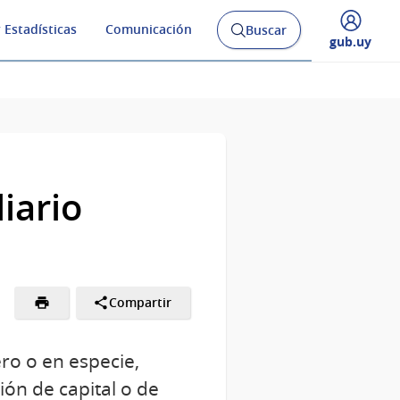
 Estadísticas
Comunicación
Buscar
Abrir
Desplegar
gub.uy
buscador
menú
y
de
iario
Compartir
ero o en especie,
ón de capital o de