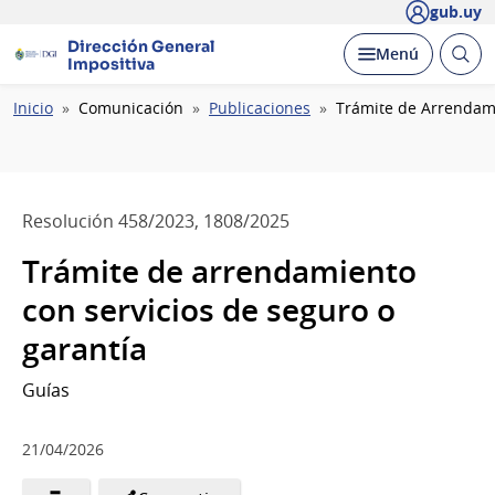
gub.uy
Dirección General
Abrir
Desplegar
Menú
Impositiva
busc
Ruta
Inicio
Comunicación
Publicaciones
Trámite de Arrendami
de
navegación
Resolución 458/2023, 1808/2025
Trámite de arrendamiento
con servicios de seguro o
garantía
Guías
21/04/2026