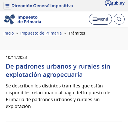
gub.uy
Dirección General Impositiva
Menú
del
Dirección
Impuesto
Abrir
Desplegar
Menú
General
de
Primaria
busc
Impositiva
Ruta
Inicio
Impuesto de Primaria
Trámites
de
navegación
10/11/2023
De padrones urbanos y rurales sin
explotación agropecuaria
Se describen los distintos trámites que están
disponibles relacionado al pago del Impuesto de
Primaria de padrones urbanos y rurales sin
explotación