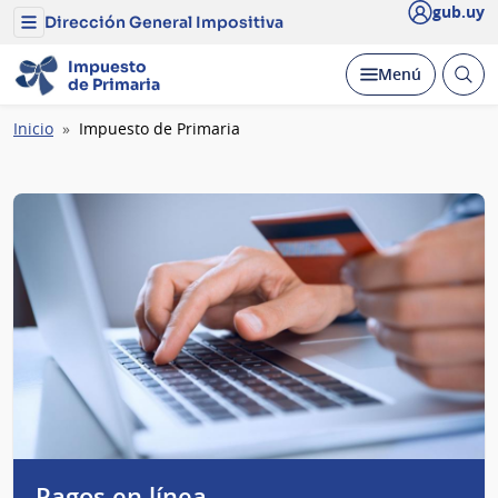
gub.uy
Dirección General Impositiva
Menú
del
Dirección
Impuesto
Abrir
Desplegar
Menú
General
de
Primaria
busc
Impositiva
Ruta
Inicio
Impuesto de Primaria
de
navegación
Pagos en línea