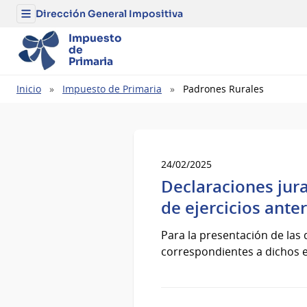
Dirección General Impositiva
Menú
del
Dirección
Impuesto
General
de
Impositiva
Primaria
Ruta
Inicio
Impuesto de Primaria
Padrones Rurales
de
navegación
24/02/2025
Declaraciones jur
de ejercicios ante
Para la presentación de las 
correspondientes a dichos ej