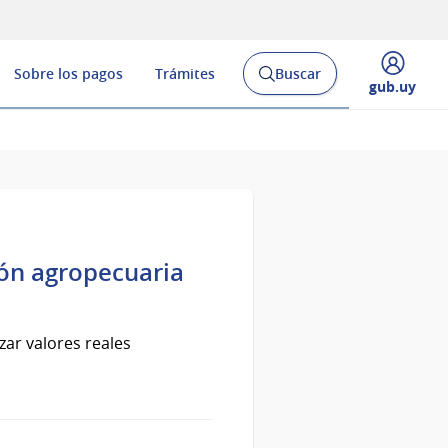
Sobre los pagos
Trámites
Buscar
Abrir
Desplegar
gub.uy
buscador
menú
y
de
ión agropecuaria
zar valores reales