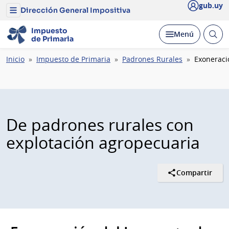
gub.uy
Dirección General Impositiva
Menú
del
Dirección
Impuesto
Abrir
Desplegar
Menú
General
de
Primaria
busc
Impositiva
Ruta
Inicio
Impuesto de Primaria
Padrones Rurales
Exoneraci
de
navegación
De padrones rurales con
explotación agropecuaria
Compartir