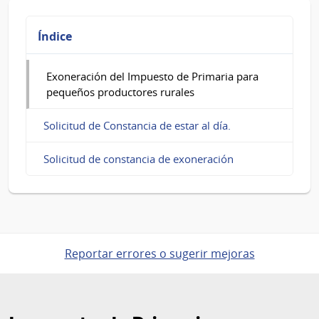
Exoneración
del
Índice
Impuesto
de
Exoneración del Impuesto de Primaria para
pequeños productores rurales
Primaria
para
Solicitud de Constancia de estar al día.
pequeños
Solicitud de constancia de exoneración
productores
rurales
Reportar errores o sugerir mejoras
Pie
de