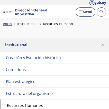
gub.uy
Dirección General
Abrir
Desplegar
Menú
Impositiva
busc
Ruta
Inicio
Institucional
Recursos Humanos
de
navegación
Institucional
Creación y Evolución histórica
Cometidos
Plan estratégico
Estructura del organismo
Recursos Humanos