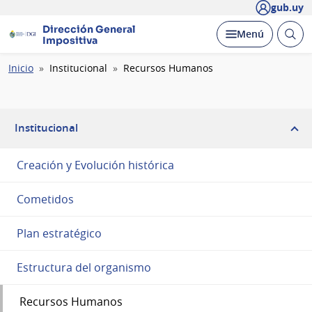
gub.uy
Dirección General
Abrir
Desplegar
Menú
Impositiva
busc
Ruta
Inicio
Institucional
Recursos Humanos
de
navegación
Institucional
Creación y Evolución histórica
Cometidos
Plan estratégico
Estructura del organismo
Recursos Humanos