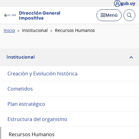
gub.uy
Dirección General
Abrir
Desplegar
Menú
Impositiva
busc
Ruta
Inicio
Institucional
Recursos Humanos
de
navegación
Institucional
Creación y Evolución histórica
Cometidos
Plan estratégico
Estructura del organismo
Recursos Humanos