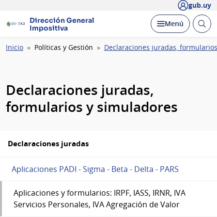
gub.uy
Dirección General
Abrir
Desplegar
Menú
Impositiva
busc
Ruta
Inicio
Políticas y Gestión
Declaraciones juradas, formulario
de
navegación
Declaraciones juradas,
formularios y simuladores
Declaraciones juradas
Aplicaciones PADI - Sigma - Beta - Delta - PARS
Aplicaciones y formularios: IRPF, IASS, IRNR, IVA
Servicios Personales, IVA Agregación de Valor