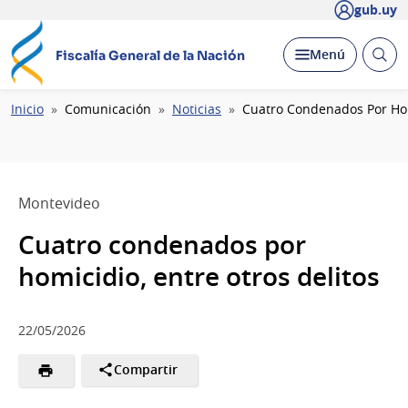
gub.uy
Abrir
Desplegar
Menú
Fiscalía General de la Nación
busc
Ruta
Inicio
Comunicación
Noticias
Cuatro Condenados Por Homi
de
navegación
Montevideo
Cuatro condenados por
homicidio, entre otros delitos
22/05/2026
Compartir