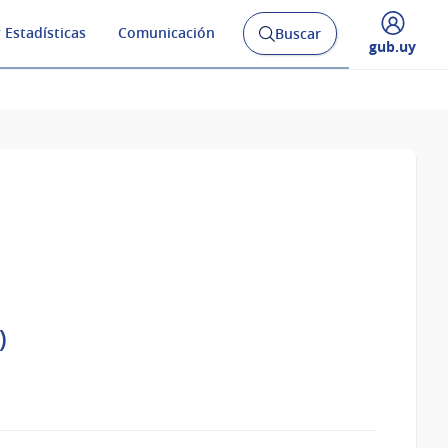
 Estadísticas
Comunicación
Buscar
Abrir
Desplegar
gub.uy
buscador
menú
y
de
)