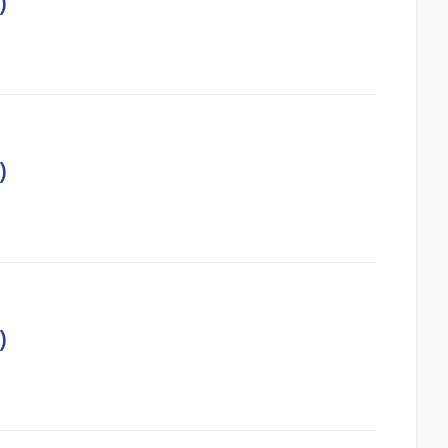
)
)
)