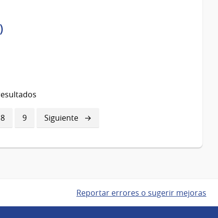
)
resultados
a
Página
8
Página
9
Siguiente
Siguiente
página
Reportar errores o sugerir mejoras