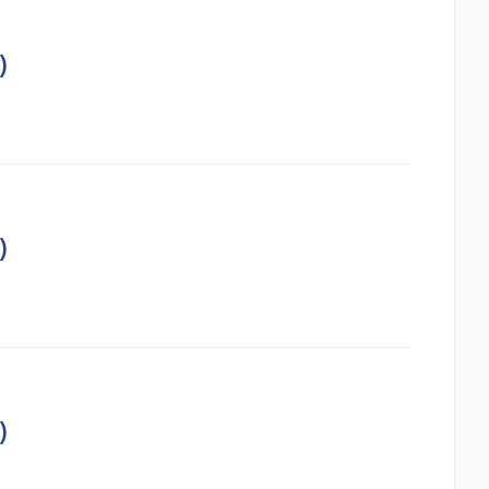
)
)
)