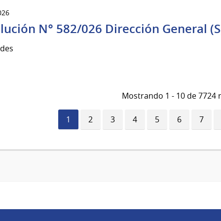
026
lución N° 582/026 Dirección General (S
udes
Mostrando 1 - 10 de 7724 
Página
1
Página
2
Página
3
Página
4
Página
5
Página
6
Págin
7
actual